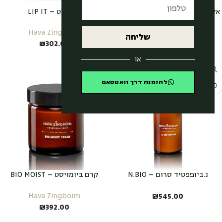
אקסטרים קרם צוואר ומחשוף חוה
ליפ איט – LIP IT
זינגבוים EXTREME CREAM
Hava Zingboim
Hava Zingboim
שליחה
₪
302.00
₪
545.00
או
להזמנה דרך וואטסאפ
נ.ביופפטיד סרום – N.BIO
קרם ביומויסט – BIO MOIST
CREAM
PEPTIDE
₪
545.00
Hava Zingboim
₪
392.00