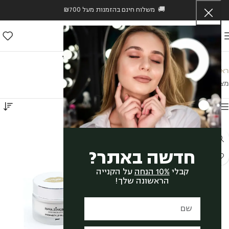
🚚 משלוח חינם בהזמנות מעל ₪700
אנטי אייג'ינג לעור בוגר
ראשי
/
Hava Zingboim
/
אנטי אייג'ינג לעור בוגר
מציגים את כל ⁦7⁩ התוצאות
הצג סיידבר
חדשה באתר?
קבלי
10% הנחה
על הקנייה
הראשונה שלך!