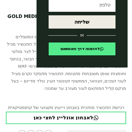
גולד מדיום- המרקם הקליל – GOLD MEDIUM
שליחה
CREAM
או
תכשיר לחות חכם המועשר ברכיבים ננו טכנולוגיים המטפלים
בשינויים הנוצרים בעומק העור עם התקדמות הגיל. התכשיר מכיל
להזמנה דרך וואטסאפ
נגזרות משולבות של פפטיד מטריקסיל בריכוז פעיל לצד מולטי
ויטמינים המשלימים את החסרים הרלוונטים לעור הבוגר, בנוסף
התכשיר יעניק וישמור על לחות העור באמצעות גורמי NMF
וחומצות שומן משובחות מהצומח. התכשיר מתפקד כקרם פעיל
לעור הפנים, הצוואר, המחשוף וקונטור העין. גולד מדיום – בעל
מרקם קליל המותאם לעור מעורב עד שמנוני.
רכישת התכשיר מותנית באבחון וייעוץ מקצועי של קוסמטיקאית
לאבחון אונליין לחצי כאן