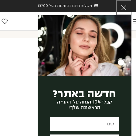
🚚 משלוח חינם בהזמנות מעל ₪700
ראשי
/
חנות
/
KB Pure
/
גולד מדיום- המרקם הקליל – GOLD MEDIUM CREAM
חדשה באתר?
קבלי
10% הנחה
על הקנייה
הראשונה שלך!