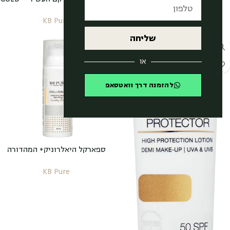
CREAM
GOLD MEDIUM CREAM
KB Pure
KB Pure
שליחה
או
להזמנה דרך וואטסאפ
ספארקל היאלרוניק+ המהדורה
הנוצצת HYALURONIC+
KB Pure
SPARKLING EDITION KB Pure