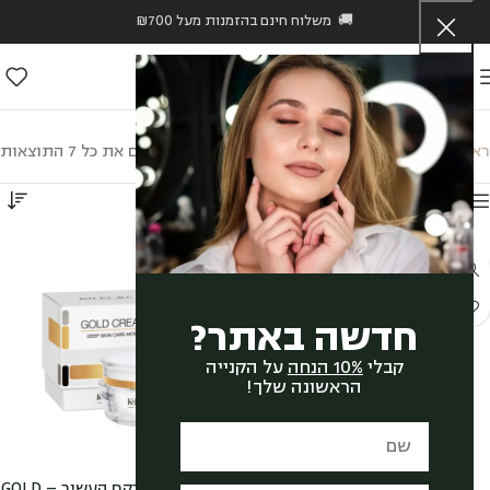
🚚 משלוח חינם בהזמנות מעל ₪700
אנטיאייג'ינג
ראשי
/
KB Pure
/
אנטיאייג'ינג
מציגים את כל ⁦7⁩ התוצאות
הצג סיידבר
חדשה באתר?
קבלי
10% הנחה
על הקנייה
הראשונה שלך!
גולד מדיום- המרקם הקליל –
גולד קרם- המרקם העשיר – GOLD