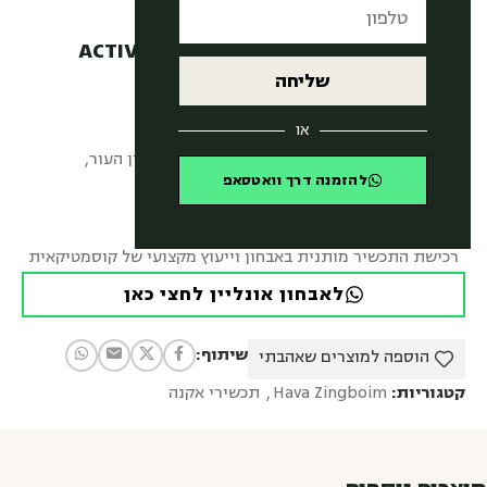
אקטיב מי פנים טיפוליים – ACTIVE
TREATMENT LOTION
שליחה
₪
260.00
או
מי פנים טיפוליים עוצמתיים, לחיטוי, חידוש ואיזון העור,
להזמנה דרך וואטסאפ
המיועדים לעור הסובל מאקנה.
רכישת התכשיר מותנית באבחון וייעוץ מקצועי של קוסמטיקאית
לאבחון אונליין לחצי כאן
שיתוף:
הוספה למוצרים שאהבתי
קטגוריות:
Hava Zingboim
,
תכשירי אקנה