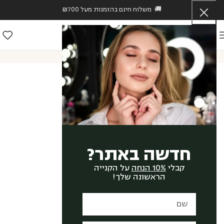
🚚 משלוח חינם בהזמנות מעל ₪700
ראשי
/
חנות
/
Hava Zingboim
/
אקטיב מי פנים טיפוליים – Active Treatment Lotion
חדשה באתר?
קבלי
10% הנחה
על הקנייה
הראשונה שלך!