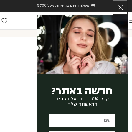
🚚 משלוח חינם בהזמנות מעל ₪700
ראשי
/
חנות
/
Hava Zingboim
/
גליקו אקטיב קרם סטפ 2 – GLYCO ACTIVE CREAM STEP 2
חדשה באתר?
קבלי
10% הנחה
על הקנייה
הראשונה שלך!