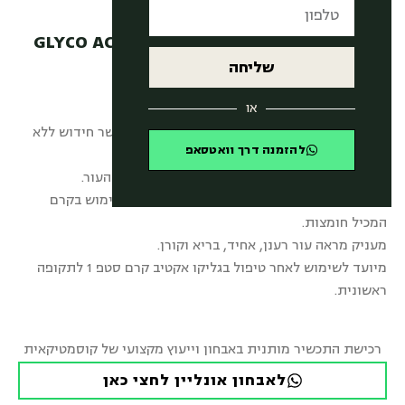
גליקו אקטיב קרם סטפ 2 – GLYCO ACTIVE
CREAM STEP 2
שליחה
₪
272.00
או
מחדש על בסיס קרם, בריכוז 10% חומצות, המאפשר חידוש ללא
להזמנה דרך וואטסאפ
ייבוש וקילוף של העור.
מסייע בהשלת תאים מתים ומזרז את התחדשות העור.
מתאים במיוחד לעור יבש ולעור שכבר התרגל לשימוש בקרם
המכיל חומצות.
מעניק מראה עור רענן, אחיד, בריא וקורן.
מיועד לשימוש לאחר טיפול בגליקו אקטיב קרם סטפ 1 לתקופה
ראשונית.
רכישת התכשיר מותנית באבחון וייעוץ מקצועי של קוסמטיקאית
לאבחון אונליין לחצי כאן