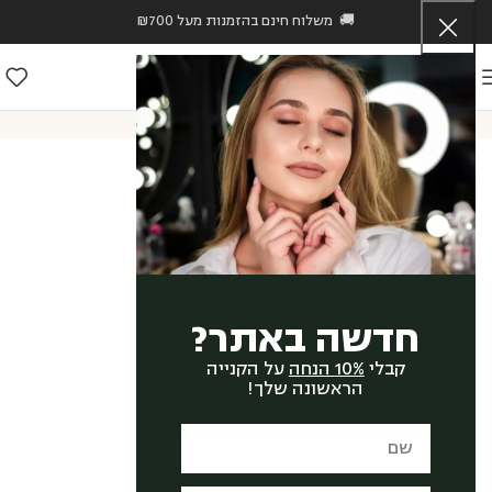
🚚 משלוח חינם בהזמנות מעל ₪700
ראשי
/
חנות
/
Hava Zingboim
/
קרם עיניים ליין קונטרול – LINE CONTROL EYE CREAM
חדשה באתר?
קבלי
10% הנחה
על הקנייה
הראשונה שלך!