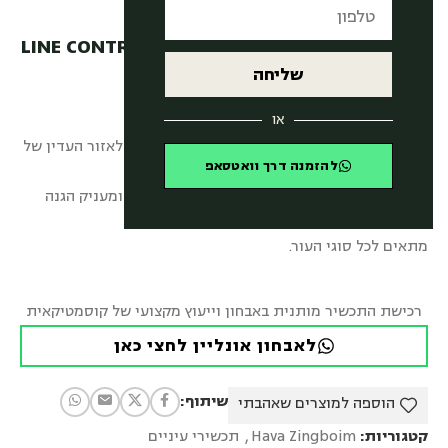
קרם עיניים ליין קונטרול – LINE CONTROL EYE
CREAM
שליחה
₪
299.00
או
קרם עיניים במרקם קליל ונספג בקלות, המותאם לאזור העדין של
להזמנה דרך וואטסאפ
העפעפיים, מלחח ומגמיש את העור.
הקרם מטשטש קמטוטים, מעכב הופעת קמטוטים ומעניק הגנה
אנטי אוקסידנטית.
מתאים לכל סוגי העור.
רכישת התכשיר מותנית באבחון וייעוץ מקצועי של קוסמטיקאית
לאבחון אונליין לחצי כאן
שיתוף:
הוספה למוצרים שאהבתי
קטגוריות:
Hava Zingboim
,
תכשירי עיניים